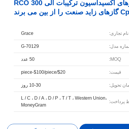
کاتالیزورهای اکسیداسیون ترکیبات آلی RCO 300
صنعت را از بین می برند
نام تجاری:
Grace
اره مدل:
G-70129
MOQ:
50 عدد
قیمت:
$20/piece-$100/piece
ان تحویل:
10-30 روز
L / C ، D / A ، D / P ، T / T ، Western Union،
 پرداخت:
MoneyGram