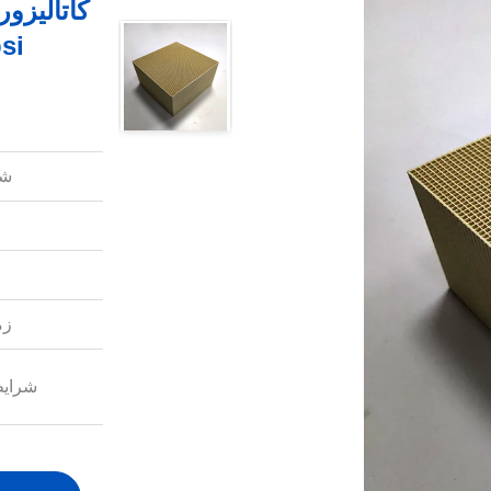
Cpsi گازهای زاید 
شم
زم
شرایط