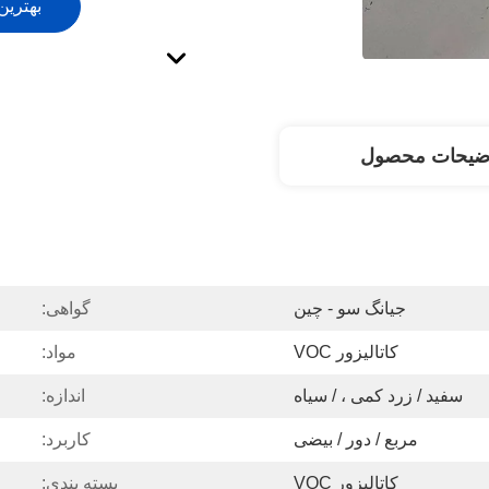
بهترین
ضیحات محصول
جیانگ سو - چین
گواهی:
کاتالیزور VOC
مواد:
سفید / زرد کمی ، / سیاه
اندازه:
مربع / دور / بیضی
کاربرد:
کاتالیزور VOC
بسته بندی: