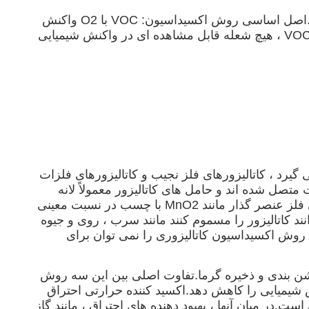
اکسیداسیون حرارتی مناسب ترین فناوری و روش تصفیه VOC است که سمی و مضر است و نیازی به بازیافت ندارد.اصل اساسی روش اکسیداسیون: VOC با O2 واکنش
می دهد تا CO2 و H2O تولید کند.این واکنش اکسیداسیون شبیه فرآیند احتراق شیمیایی است ، اما به دلیل غلظت کم VOC ، هیچ شعله قابل مشاهده ای در واکنش شیمیایی
گیرد ، کاتالیزورهای فلز نجیب و کاتالیزورهای فلزات
یز به حامل های کاتالیست متصل شده اند و حامل های کاتالیزور معمولاً لانه
زنبوری فلزی یا سرامیکی یا پرکننده های فله ای هستند.کاتالیزورهای فلزی غیر اصیل عمدتاً با مخلوط کردن اکسیدهای فلز عنصر گذار مانند MnO2 با چسب در نسبت معینی
د کاتالیزور را مسموم کنند مانند سرب ، روی و جیوه
ین روش اکسیداسیون کاتالیزوری را نمی توان برای
ن بندی و ذخیره گرما.تفاوت اصلی بین این سه روش
 شیمیایی را کاهش دهد.اکسید کننده حرارتی احتراق
ت.در میان آنها ، بهبود دهنده های احتراق ، مانند گاز