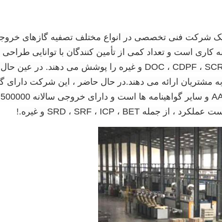
ت فناوری حفاظت از محیط زیست Grace ، Ltd. یک شرکت فنی تخصصی در انواع مختلف 
V و بیش از ده سال تجربه کاری است و تعداد کمی از تأمین کنندگان با توانا
حاضر ، محصولات انواع کاتالیزورهای خروجی ، DOC ، CDPF ، SCR ، ASC 
گ
SRD ، SRF ، ICP ، BE و غیره.
!