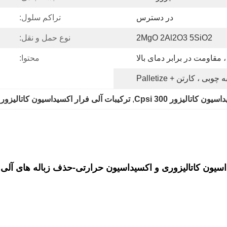
در دسترس
تراکم سلول:
2MgO 2Al2O3 5SiO2
نوع حمل و نقل:
مقاومت در برابر دمای بالا
محتوا:
چوبی ، کارتن + Palletize
, 
ترکیبات آلی فرار اکسیداسیون کاتالیزور 300 Cpsi
سیون کاتالیزوری و اکسیداسیون حرارتی-حذف زباله های آلی VOC