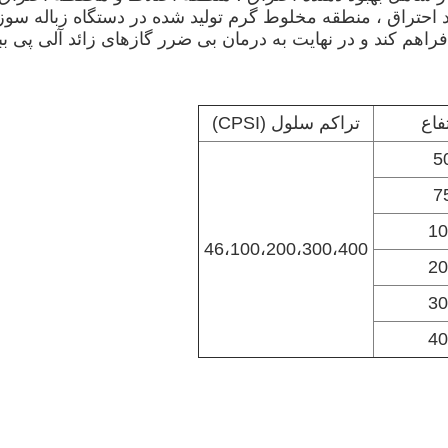
فراهم کند و در نهایت به درمان بی ضرر گازهای زائد آلی پی بب
فاع
تراکم سلول (CPSI)
5
7
10
46،100،200،300،400
20
30
40