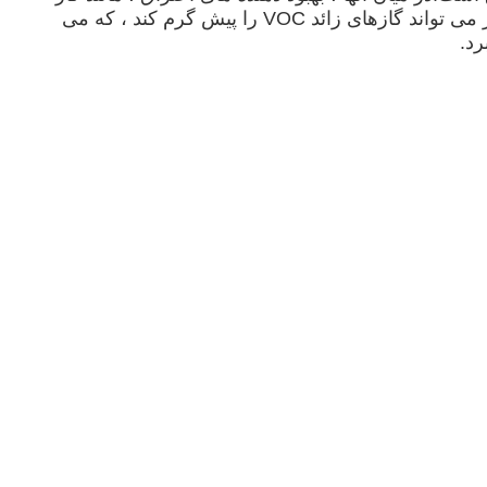
طبیعی و نفت ، سوخت های کمکی هستند.در حین فرآیند احتراق ، منطقه مخلوط گرم تولید شده در دستگاه زباله سوز می تواند گازهای زائد VOC را پیش گرم کند ، که می
رد.