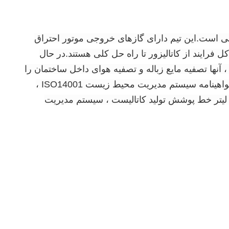
تصفیه گازهای خروجی است.این تیم دارای گازهای خروجی موتور احتراق
یی طراحی کل فرایند از کاتالیزور تا راه حل کلی هستند.در حال
و غیره را پوشش می دهند. در عین حال ، آنها تصفیه مایع زباله و تصفیه هوای داخل ساختمان را
پوشش می دهند و رقابتی ترین محصولات و خدمات را به مشتریان ارائه می دهند.در حال حاضر ، این شرکت دارای گواهینامه سیستم مدیریت محیط زیست ISO14001 ،
واهینامه بین المللی کیفیت ISO9001 ، رتبه اعتباری AAA و سایر گواهینامه ها است و دارای خروجی سالانه 500000 لیتر خط پوشش تولید کاتالیست ، سیستم مدیریت