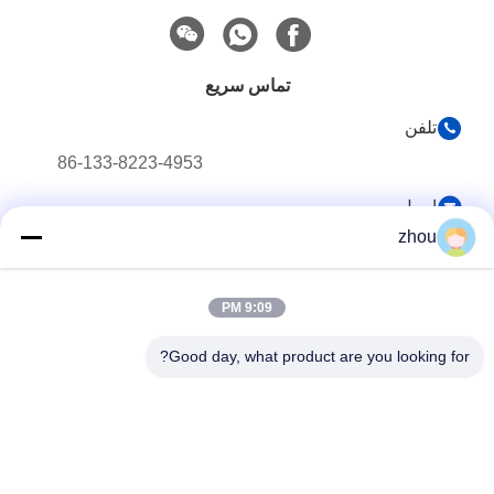
تماس سریع
تلفن
86-133-8223-4953
ایمیل
zhou
sales@graceet.com
آدرس
9:09 PM
No.333 Jincheng East Road ، منطقه Xinwu ، شهر Wuxi ،
استان جیانگ سو ، چین
Good day, what product are you looking for?
سیاست حفظ حریم خصوصی
|
نقشه سایت
چین کیفیت خوب کاتالیست DPF عرضه کننده. حقوق چاپ 2021-2026
Wuxi Grace Environmental Technology CO,.LTD . تمامی حقوق
محفوظ است.