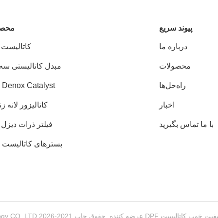
پيوند سريع
محصو
درباره ما
کاتالیست DPF
محصولات
مبدل کاتالیستی سه 
راه‌حل‌ها
Denox Catalyst
اخبار
کاتالیزور لانه ز
با ما تماس بگیرید
فیلتر ذرات دیزل DPF
بسترهای کاتالیست 
ضه کننده. حقوق چاپ 2021-2026 Wuxi Grace Environmental Technology CO,.LTD . تمامی حقوق محفوظ است.