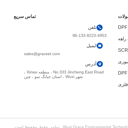
لات
تماس سریع
تلفن
86-133-8223-4953
راهه
ایمیل
SCR 
sales@graceet.com
نبوری
آدرس
No.333 Jincheng East Road ، منطقه Xinwu ،
شهر Wuxi ، استان جیانگ سو ، چین
فلزی