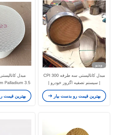
ویدیو
مبدل کاتالیستی سه طرفه 300 CPI
| سیستم تصفیه اگزوز خودرو |
m Palladium 3.5
مطابق با استانداردهای یورو 6
00 Cell Catalytic
بهترین قیمت رو بدست بیار
بهترین قیمت ر
erter