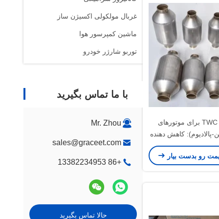
غربال مولکولی اکسیژن ساز
ماشین کمپرسور هوا
توربو شارژر خودرو
با ما تماس بگیرید
کاتالیزور TWC برای موتورهای
Mr. Zhou
ین-پالادیوم): کاهش دهنده
sales@graceet.com
گوگرد بنزین
یمت رو بدست بیار
+86 13382234953
حالا تماس بگیرید