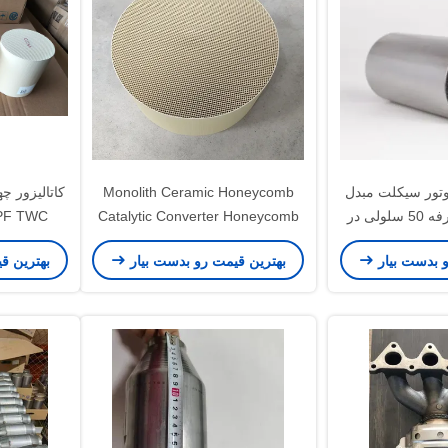
موتور سیکلت مبدل
Monolith Ceramic Honeycomb
کاتالیستی سه طرفه 50 سلولی در
Catalytic Converter Honeycomb
بنزین
Structure Euro 4 5 6
و بدست بیار
بهترین قیمت رو بدست بیار
بهترین ق