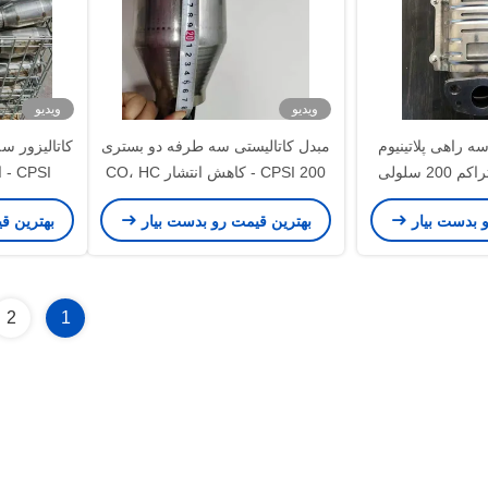
ویدیو
ویدیو
ه راهی پلاتینیوم
مبدل کاتالیستی سه طرفه دو بستری
20 سلولی
200 CPSI - کاهش انتشار CO، HC
PSI
و NOx در وسایل نقلیه
x
و بدست بیار
بهترین قیمت رو بدست بیار
بهترین ق
2
1