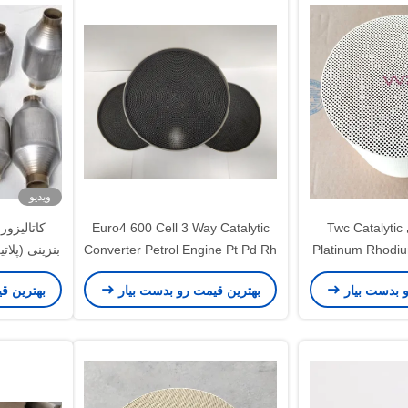
ویدیو
مبدل کاتالیستی Twc Catalytic
Euro4 600 Cell 3 Way Catalytic
Platinum Rhodiu
Converter Petrol Engine Pt Pd Rh
بنزینی (پلات
Metallic
"3" 2 "2.5 Inch 2
و بدست بیار
بهترین قیمت رو بدست بیار
بهترین ق
Conv