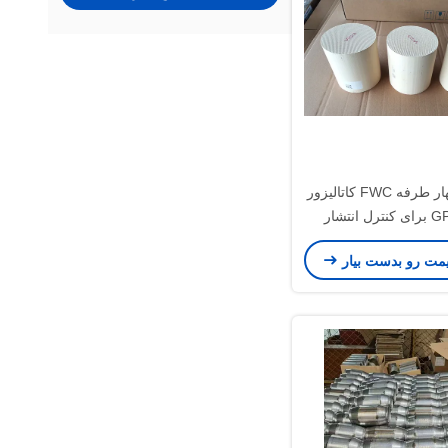
کاتالیزور چهار طرفه FWC کاتالیزور
GPF TWC برای کنترل انتشار
اتومبیل
یمت رو بدست بیار