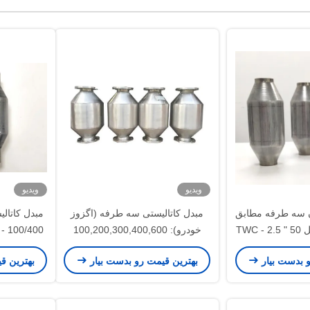
ویدیو
ویدیو
ون سه طرفه مطابق
مبدل کاتالیستی سه طرفه (اگزوز
مبدل کاتال
با یورو II-VI اتومبیل TWC - 2.5 " 50
خودرو): 100,200,300,400,600
ول
سلولی | یورو 3
های 2.5 اینچ
و بدست بیار
بهترین قیمت رو بدست بیار
بهترین ق