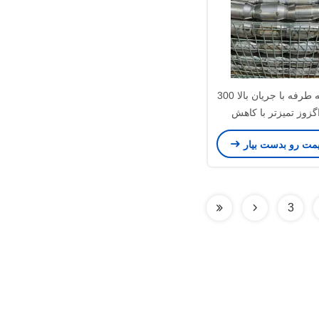
کاتالیزور سه طرفه با جریان بالا 300
C - اگزوز تمیزتر با کاهش
CO/HC/NO
یمت رو بدست بیار
3