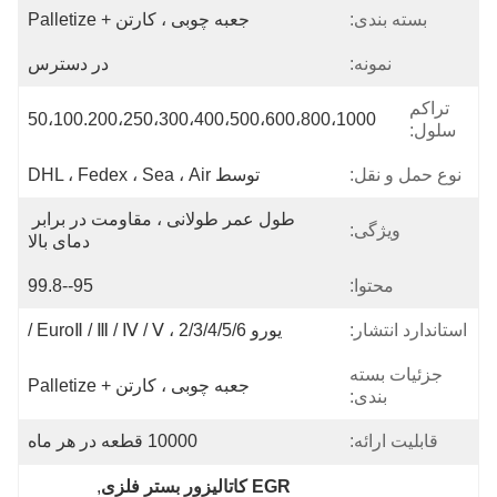
بسته بندی:
جعبه چوبی ، کارتن + Palletize
نمونه:
در دسترس
تراکم
50،100.200،250،300،400،500،600،800،1000
سلول:
نوع حمل و نقل:
توسط DHL ، Fedex ، Sea ، Air
طول عمر طولانی ، مقاومت در برابر 
ویژگی:
دمای بالا
محتوا:
95--99.8
استاندارد انتشار:
یورو 2/3/4/5/6 ، EuroⅡ / Ⅲ / Ⅳ / Ⅴ /
جزئیات بسته
جعبه چوبی ، کارتن + Palletize
بندی:
قابلیت ارائه:
10000 قطعه در هر ماه
EGR کاتالیزور بستر فلزی
, 