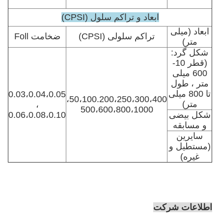
ابعاد و تراکم سلول (CPSI)
ابعاد (میلی
تراکم سلولی (CPSI)
ضخامت Foll
متر)
شکل گرد:
(قطر 10-
600 میلی
متر ، طول
تا 800 میلی
0.03،0.04،0.05
50،100.200،250،300،400،
متر)
،
500،600،800،1000
شکل بیضی
0.06،0.08،0.10
و مسابقه
سایرین
(مستطیل و
غیره)
اطلاعات شرکت