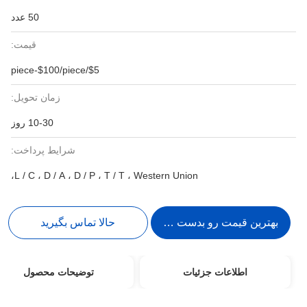
50 عدد
قیمت:
$5/piece-$100/piece
زمان تحویل:
10-30 روز
شرایط پرداخت:
L / C ، D / A ، D / P ، T / T ، Western Union،
بهترین قیمت رو بدست بیار
حالا تماس بگیرید
اطلاعات جزئیات
توضیحات محصول