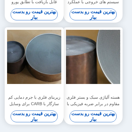
سیستم های خروجی با عملکرد
قابل بازیافت با تطابق یورو
بالا
2/3/4/5/6 و تراکم سلول قابل
بهترین قیمت رو بدست
بهترین قیمت رو بدست
تنظیم
بیار
بیار
هسته آلیاژی سبک و بستر فلزی
زیربنای فلزی با جرم دمایی کم
مقاوم در برابر ضربه فیزیکی با
سازگار با CARB برای وسایل
فشار پس‌انداز بسیار کم برای
نقلیه تنظیم سازگار با محیط
بهترین قیمت رو بدست
بهترین قیمت رو بدست
کنترل انتشار
زیست
بیار
بیار