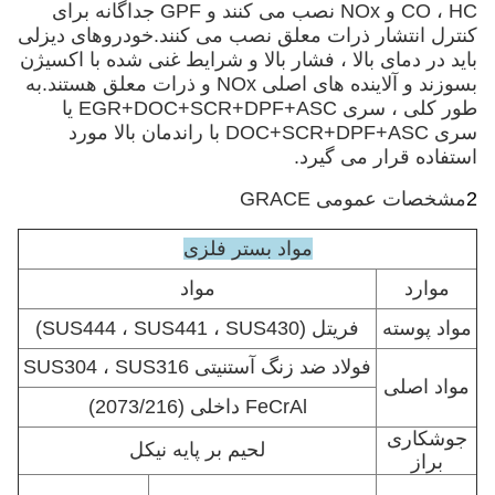
CO ، HC و NOx نصب می کنند و GPF جداگانه برای
کنترل انتشار ذرات معلق نصب می کنند.خودروهای دیزلی
باید در دمای بالا ، فشار بالا و شرایط غنی شده با اکسیژن
بسوزند و آلاینده های اصلی NOx و ذرات معلق هستند.به
طور کلی ، سری EGR+DOC+SCR+DPF+ASC یا
سری DOC+SCR+DPF+ASC با راندمان بالا مورد
استفاده قرار می گیرد.
2
مشخصات عمومی GRACE
مواد بستر فلزی
موارد
مواد
مواد پوسته
فریتل (SUS444 ، SUS441 ، SUS430)
فولاد ضد زنگ آستنیتی SUS304 ، SUS316
مواد اصلی
FeCrAl داخلی (2073/216)
جوشکاری
لحیم بر پایه نیکل
براز