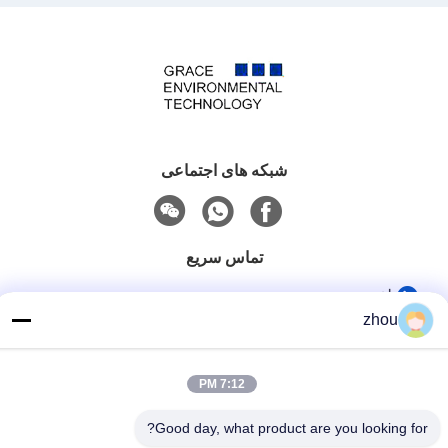
شبکه های اجتماعی
تماس سریع
تلفن
zhou
86-133-8223-4953
ایمیل
7:12 PM
sales@graceet.com
Good day, what product are you looking for?
آدرس