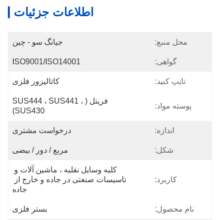
اطلاعات جزئیات
محل منبع:
جیانگ سو - چین
گواهی:
ISO9001/ISO14001
تایپ کنید:
کاتالیزور فلزی
فریتل (SUS444 ، SUS441 ، 
پوسته مواد:
SUS430)
اندازه:
درخواست مشتری
شکل:
مربع / دور / بیضی
کلیه وسایل نقلیه ، ماشین آلات و 
کاربرد:
تاسیسات صنعتی در جاده و خارج از 
جاده
نام محصول:
بستر فلزی