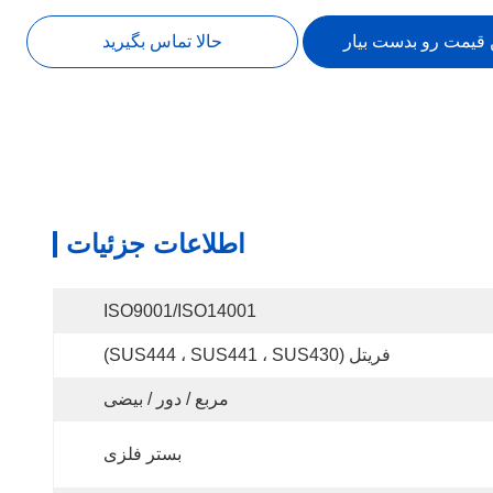
 قیمت رو بدست بیار
حالا تماس بگیرید
اطلاعات جزئیات
ISO9001/ISO14001
فریتل (SUS444 ، SUS441 ، SUS430)
مربع / دور / بیضی
بستر فلزی