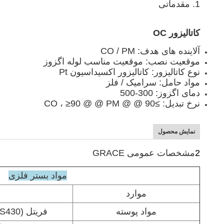
1. مقدماتی
کاتالیزور OC
آلاینده های هدف: CO / PM
موقعیت نصب: موقعیت مناسب لوله اگزوز
نوع کاتالیزور: کاتالیزور اکسیداسیون Pt
مواد حامل: سرامیک / فلز
دمای اگزوز: 300-500
نرخ تبدیل: ≥90 @ @ CO ، ≥90 @ @ PM
نمایش محصول
2
مشخصات عمومی GRACE
مواد بستر فلزی
موارد
مواد پوسته
فریتل (SUS444 ، SUS441 ، SUS430)