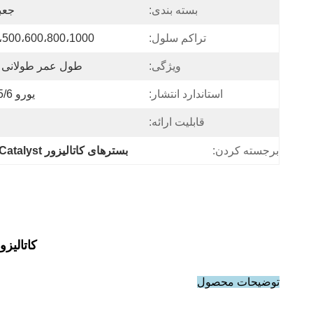
بسته بندی:
جعبه 
تراکم سلول:
،500،600،800،1000
ویژگی:
طول عمر طولانی ، 
استاندارد انتشار:
یورو 2/3/4/5/6 ، EuroⅡ / Ⅲ / Ⅳ / Ⅴ /
قابلیت ارائه:
برجسته کردن:
بسترهای کاتالیزور Honeycomb Metallic Catalyst
کاتالیز
توضیحات محصول