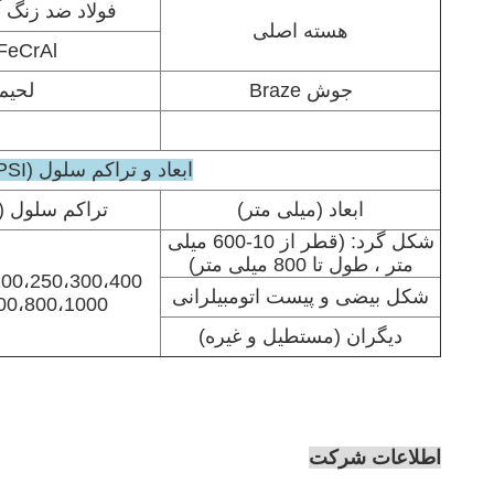
فولاد ضد زنگ آستنیتی 316
هسته اصلی
FeCrAl داخلی (2116/2073
جوش Braze
لحیم 
ابعاد و تراکم سلول (CPSI)
ابعاد (میلی متر)
تراکم سلول (CPSI)
شکل گرد: (قطر از 10-600 میلی
متر ، طول تا 800 میلی متر)
00،250،300،400 ،
شکل بیضی و پیست اتومبیلرانی
00،800،1000
دیگران (مستطیل و غیره)
اطلاعات شرکت