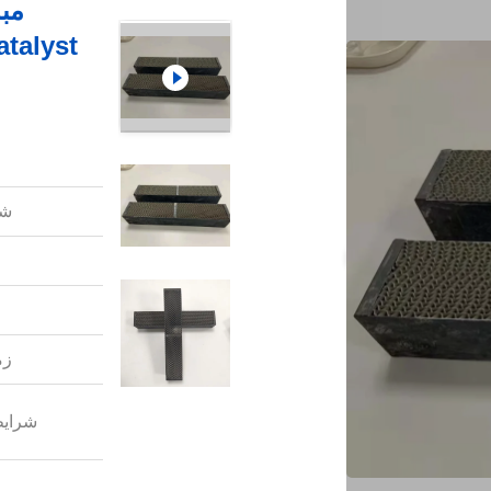
شم
زم
شرایط