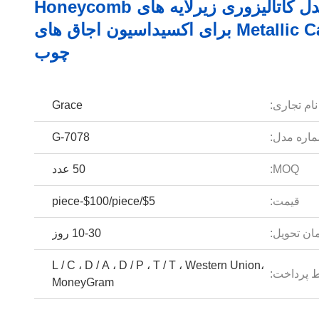
مبدل کاتالیزوری زیرلایه های Honeycomb
Metallic Catalyst برای اکسیداسیون اجاق های
چوب
نام تجاری:
Grace
اره مدل:
G-7078
MOQ:
50 عدد
قیمت:
$5/piece-$100/piece
ان تحویل:
10-30 روز
L / C ، D / A ، D / P ، T / T ، Western Union،
 پرداخت:
MoneyGram