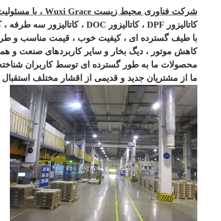
شرکت فناوری محیط زیست Wuxi Grace ، با مسئولیت محدود
کاتالیزور DPF ، کاتالیزور DOC ، کاتالیزور سه طرفه ، کاتالیزور اگزوز با امکانات تست مجهز و نیروی فنی قوی.
با طیف گسترده ای ، کیفیت خوب ، قیمت مناسب و طراحی های شیک 
کاهش موتور ، دیگ بخار و سایر کاربردهای صنعت و همچ
محصولات ما به طور گسترده ای توسط کاربران شناخته شده
ما از مشتریان جدید و قدیمی از اقشار مختلف استقبال می